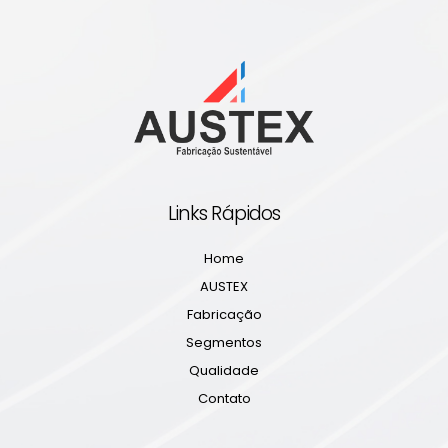
• Antiderrapante para Box e colchão face única
• Enchimento das faixas laterais
Links Rápidos
Home
AUSTEX
Fabricação
Segmentos
Qualidade
Contato